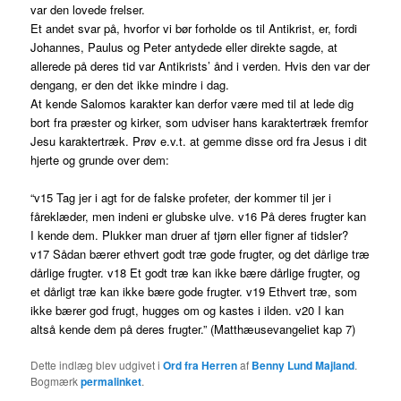
var den lovede frelser.
Et andet svar på, hvorfor vi bør forholde os til Antikrist, er, fordi
Johannes, Paulus og Peter antydede eller direkte sagde, at
allerede på deres tid var Antikrists’ ånd i verden. Hvis den var der
dengang, er den det ikke mindre i dag.
At kende Salomos karakter kan derfor være med til at lede dig
bort fra præster og kirker, som udviser hans karaktertræk fremfor
Jesu karaktertræk. Prøv e.v.t. at gemme disse ord fra Jesus i dit
hjerte og grunde over dem:
“v15 Tag jer i agt for de falske profeter, der kommer til jer i
fåreklæder, men indeni er glubske ulve. v16 På deres frugter kan
I kende dem. Plukker man druer af tjørn eller figner af tidsler?
v17 Sådan bærer ethvert godt træ gode frugter, og det dårlige træ
dårlige frugter. v18 Et godt træ kan ikke bære dårlige frugter, og
et dårligt træ kan ikke bære gode frugter. v19 Ethvert træ, som
ikke bærer god frugt, hugges om og kastes i ilden. v20 I kan
altså kende dem på deres frugter.” (Matthæusevangeliet kap 7)
Dette indlæg blev udgivet i
Ord fra Herren
af
Benny Lund Majland
.
Bogmærk
permalinket
.