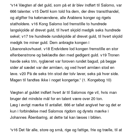
“v14 Vægten af det guld, som på et år blev indført til Salomo, var
666 talenter. v15 Dertil kom told fra dem, der drev transithandel,
og afgifter fra købmændene, alle Arabiens konger og rigets
statholdere. v16 Kong Salomo lod fremstille to hundrede
langskjolde af drevet guld, til hvert skjold medgik seks hundrede
sekel; v17 tre hundrede rundskjolde af drevet guld, til hvert skjold
medgik tre miner guld. Dem anbragte kongen i
Libanonskovhuset. v18 Endvidere lod kongen fremstille en stor
elfenbenstrone og beklædte den med gedigent guld. v19 Tronen
havde seks trin, ryglænet var foroven rundet bagud, på begge
sider af sædet var der armlæn, og ved hvert armlæn stod en
løve. v20 På de seks trin stod der tolv løver, seks på hver side.
Magen til fandtes ikke i noget kongerige.” (1. Kongebog 10)
Vægten af guldet indført hvert år til Salomos rige vil, hvis man
bruger det mindste mål for en talent være over 20 ton.
Læg i øvrigt mærke til antallet. 666 er tallet angivet her og det er
kun i forbindelse med Salomos rigdom og dyrets mærke i
Johannes Åbenbaring, at dette tal kan læses i biblen.
“v16 Det får alle, store og små, rige og fattige, frie og trælle, til at