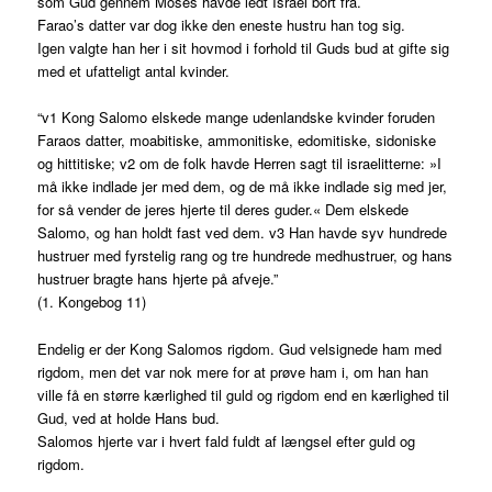
som Gud gennem Moses havde ledt Israel bort fra.
Farao’s datter var dog ikke den eneste hustru han tog sig.
Igen valgte han her i sit hovmod i forhold til Guds bud at gifte sig
med et ufatteligt antal kvinder.
“v1 Kong Salomo elskede mange udenlandske kvinder foruden
Faraos datter, moabitiske, ammonitiske, edomitiske, sidoniske
og hittitiske; v2 om de folk havde Herren sagt til israelitterne: »I
må ikke indlade jer med dem, og de må ikke indlade sig med jer,
for så vender de jeres hjerte til deres guder.« Dem elskede
Salomo, og han holdt fast ved dem. v3 Han havde syv hundrede
hustruer med fyrstelig rang og tre hundrede medhustruer, og hans
hustruer bragte hans hjerte på afveje.”
(1. Kongebog 11)
Endelig er der Kong Salomos rigdom. Gud velsignede ham med
rigdom, men det var nok mere for at prøve ham i, om han han
ville få en større kærlighed til guld og rigdom end en kærlighed til
Gud, ved at holde Hans bud.
Salomos hjerte var i hvert fald fuldt af længsel efter guld og
rigdom.