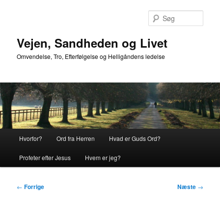
Fortsæt
til
Søg
primært
indhold
Vejen, Sandheden og Livet
Omvendelse, Tro, Efterfølgelse og Helligåndens ledelse
Hovedmenu
Hvorfor?
Ord fra Herren
Hvad er Guds Ord?
Profeter efter Jesus
Hvem er jeg?
Indlægsnavigation
←
Forrige
Næste
→