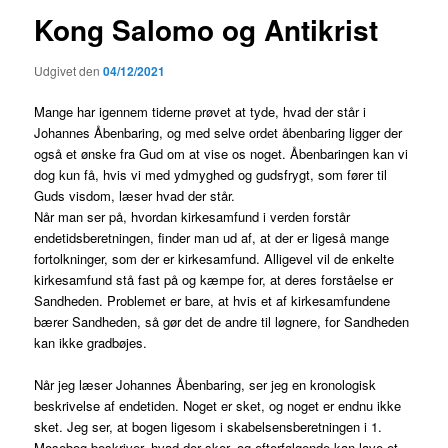
Kong Salomo og Antikrist
Udgivet den
04/12/2021
Mange har igennem tiderne prøvet at tyde, hvad der står i
Johannes Åbenbaring, og med selve ordet åbenbaring ligger der
også et ønske fra Gud om at vise os noget. Åbenbaringen kan vi
dog kun få, hvis vi med ydmyghed og gudsfrygt, som fører til
Guds visdom, læser hvad der står.
Når man ser på, hvordan kirkesamfund i verden forstår
endetidsberetningen, finder man ud af, at der er ligeså mange
fortolkninger, som der er kirkesamfund. Alligevel vil de enkelte
kirkesamfund stå fast på og kæmpe for, at deres forståelse er
Sandheden. Problemet er bare, at hvis et af kirkesamfundene
bærer Sandheden, så gør det de andre til løgnere, for Sandheden
kan ikke gradbøjes.
Når jeg læser Johannes Åbenbaring, ser jeg en kronologisk
beskrivelse af endetiden. Noget er sket, og noget er endnu ikke
sket. Jeg ser, at bogen ligesom i skabelsensberetningen i 1.
Mosebog beskriver, hvad der sker, og efterfølgende kan lave et