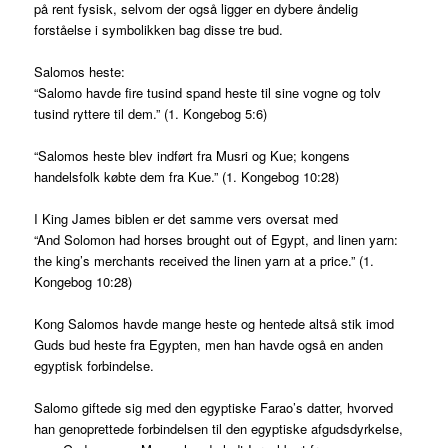
på rent fysisk, selvom der også ligger en dybere åndelig
forståelse i symbolikken bag disse tre bud.
Salomos heste:
“Salomo havde fire tusind spand heste til sine vogne og tolv
tusind ryttere til dem.” (1. Kongebog 5:6)
“Salomos heste blev indført fra Musri og Kue; kongens
handelsfolk købte dem fra Kue.” (1. Kongebog 10:28)
I King James biblen er det samme vers oversat med
“And Solomon had horses brought out of Egypt, and linen yarn:
the king’s merchants received the linen yarn at a price.” (1.
Kongebog 10:28)
Kong Salomos havde mange heste og hentede altså stik imod
Guds bud heste fra Egypten, men han havde også en anden
egyptisk forbindelse.
Salomo giftede sig med den egyptiske Farao’s datter, hvorved
han genoprettede forbindelsen til den egyptiske afgudsdyrkelse,