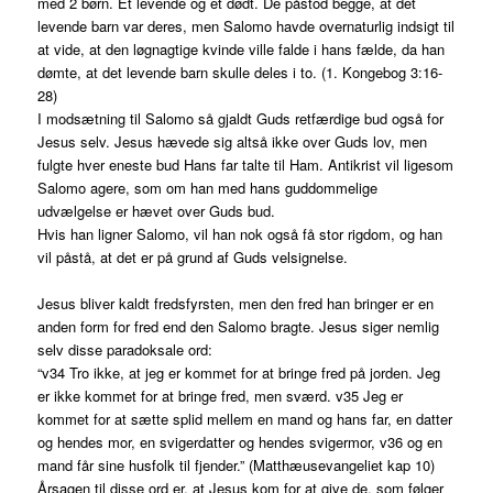
med 2 børn. Et levende og et dødt. De påstod begge, at det
levende barn var deres, men Salomo havde overnaturlig indsigt til
at vide, at den løgnagtige kvinde ville falde i hans fælde, da han
dømte, at det levende barn skulle deles i to. (1. Kongebog 3:16-
28)
I modsætning til Salomo så gjaldt Guds retfærdige bud også for
Jesus selv. Jesus hævede sig altså ikke over Guds lov, men
fulgte hver eneste bud Hans far talte til Ham. Antikrist vil ligesom
Salomo agere, som om han med hans guddommelige
udvælgelse er hævet over Guds bud.
Hvis han ligner Salomo, vil han nok også få stor rigdom, og han
vil påstå, at det er på grund af Guds velsignelse.
Jesus bliver kaldt fredsfyrsten, men den fred han bringer er en
anden form for fred end den Salomo bragte. Jesus siger nemlig
selv disse paradoksale ord:
“v34 Tro ikke, at jeg er kommet for at bringe fred på jorden. Jeg
er ikke kommet for at bringe fred, men sværd. v35 Jeg er
kommet for at sætte splid mellem en mand og hans far, en datter
og hendes mor, en svigerdatter og hendes svigermor, v36 og en
mand får sine husfolk til fjender.” (Matthæusevangeliet kap 10)
Årsagen til disse ord er, at Jesus kom for at give de, som følger