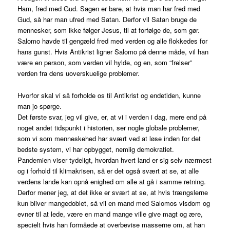
Ham, fred med Gud. Sagen er bare, at hvis man har fred med
Gud, så har man ufred med Satan. Derfor vil Satan bruge de
mennesker, som ikke følger Jesus, til at forfølge de, som gør.
Salomo havde til gengæld fred med verden og alle flokkedes for
hans gunst. Hvis Antikrist ligner Salomo på denne måde, vil han
være en person, som verden vil hylde, og en, som “frelser”
verden fra dens uoverskuelige problemer.
Hvorfor skal vi så forholde os til Antikrist og endetiden, kunne
man jo spørge.
Det første svar, jeg vil give, er, at vi i verden i dag, mere end på
noget andet tidspunkt i historien, ser nogle globale problemer,
som vi som menneskehed har svært ved at løse inden for det
bedste system, vi har opbygget, nemlig demokratiet.
Pandemien viser tydeligt, hvordan hvert land er sig selv nærmest
og i forhold til klimakrisen, så er det også svært at se, at alle
verdens lande kan opnå enighed om alle at gå i samme retning.
Derfor mener jeg, at det ikke er svært at se, at hvis trængslerne
kun bliver mangedoblet, så vil en mand med Salomos visdom og
evner til at lede, være en mand mange ville give magt og ære,
specielt hvis han formåede at overbevise masserne om, at han