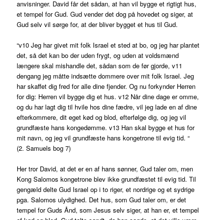
anvisninger. David får det sådan, at han vil bygge et rigtigt hus,
et tempel for Gud. Gud vender det dog på hovedet og siger, at
Gud selv vil sørge for, at der bliver bygget et hus til Gud.
“v10 Jeg har givet mit folk Israel et sted at bo, og jeg har plantet
det, så det kan bo der uden frygt, og uden at voldsmænd
længere skal mishandle det, sådan som de før gjorde, v11
dengang jeg måtte indsætte dommere over mit folk Israel. Jeg
har skaffet dig fred for alle dine fjender. Og nu forkynder Herren
for dig: Herren vil bygge dig et hus. v12 Når dine dage er omme,
og du har lagt dig til hvile hos dine fædre, vil jeg lade en af dine
efterkommere, dit eget kød og blod, efterfølge dig, og jeg vil
grundfæste hans kongedømme. v13 Han skal bygge et hus for
mit navn, og jeg vil grundfæste hans kongetrone til evig tid. “
(2. Samuels bog 7)
Her tror David, at det er en af hans sønner, Gud taler om, men
Kong Salomos kongetrone blev ikke grundfæstet til evig tid. Til
gengæld delte Gud Israel op i to riger, et nordrige og et sydrige
pga. Salomos ulydighed. Det hus, som Gud taler om, er det
tempel for Guds Ånd, som Jesus selv siger, at han er, et tempel