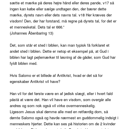
sætte et mærke på deres højre hånd eller deres pande, v17 så
ingen kan købe eller sælge undtagen den, der bærer dette
mærke, dyrets navn eller dets navns tal. v18 Her kræves der
visdom! Den, der har forstand, må regne på dyrets tal, for det er
et mennesketal. Dets tal er 666.”
(Johannes Åbenbaring 13)
Det, som står et sted i biblen, kan man typisk få forklaret et
andet sted i biblen. Dette er netop et eksempel på, at Gud i
biblen har lagt pejlemærker til løsning af de gåder, som Gud har
fyldt biblen med.
Hvis Salomo er et billede af Antikrist, hvad er det så for
egenskaber Antikrist vil have?
Han vil for det første være en af jødisk slægt, eller i hvert fald
påstå at være det. Han vil have en visdom, som overgår alle
andres og som nok også vil virke overmenneskelig.
Ligesom Jesus skal dømme alle med en retfærdig dom, så
dømte Salomo også og havde nærmest en guddommelig indsigt i
menneskers hjerter. Dette kan ses på historien om de 2 kvinder