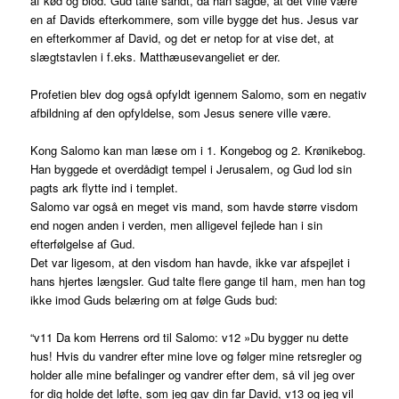
af kød og blod. Gud talte sandt, da han sagde, at det ville være
en af Davids efterkommere, som ville bygge det hus. Jesus var
en efterkommer af David, og det er netop for at vise det, at
slægtstavlen i f.eks. Matthæusevangeliet er der.
Profetien blev dog også opfyldt igennem Salomo, som en negativ
afbildning af den opfyldelse, som Jesus senere ville være.
Kong Salomo kan man læse om i 1. Kongebog og 2. Krønikebog.
Han byggede et overdådigt tempel i Jerusalem, og Gud lod sin
pagts ark flytte ind i templet.
Salomo var også en meget vis mand, som havde større visdom
end nogen anden i verden, men alligevel fejlede han i sin
efterfølgelse af Gud.
Det var ligesom, at den visdom han havde, ikke var afspejlet i
hans hjertes længsler. Gud talte flere gange til ham, men han tog
ikke imod Guds belæring om at følge Guds bud:
“v11 Da kom Herrens ord til Salomo: v12 »Du bygger nu dette
hus! Hvis du vandrer efter mine love og følger mine retsregler og
holder alle mine befalinger og vandrer efter dem, så vil jeg over
for dig holde det løfte, som jeg gav din far David, v13 og jeg vil