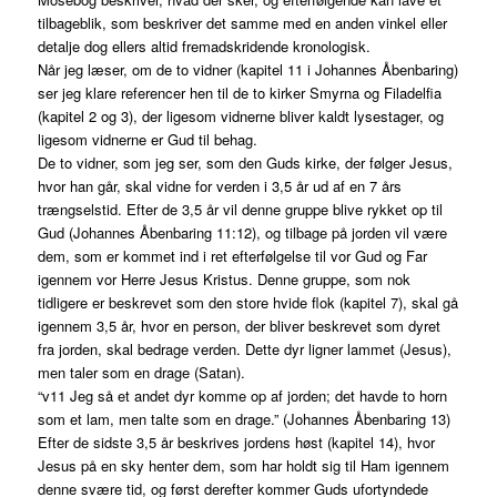
tilbageblik, som beskriver det samme med en anden vinkel eller
detalje dog ellers altid fremadskridende kronologisk.
Når jeg læser, om de to vidner (kapitel 11 i Johannes Åbenbaring)
ser jeg klare referencer hen til de to kirker Smyrna og Filadelfia
(kapitel 2 og 3), der ligesom vidnerne bliver kaldt lysestager, og
ligesom vidnerne er Gud til behag.
De to vidner, som jeg ser, som den Guds kirke, der følger Jesus,
hvor han går, skal vidne for verden i 3,5 år ud af en 7 års
trængselstid. Efter de 3,5 år vil denne gruppe blive rykket op til
Gud (Johannes Åbenbaring 11:12), og tilbage på jorden vil være
dem, som er kommet ind i ret efterfølgelse til vor Gud og Far
igennem vor Herre Jesus Kristus. Denne gruppe, som nok
tidligere er beskrevet som den store hvide flok (kapitel 7), skal gå
igennem 3,5 år, hvor en person, der bliver beskrevet som dyret
fra jorden, skal bedrage verden. Dette dyr ligner lammet (Jesus),
men taler som en drage (Satan).
“v11 Jeg så et andet dyr komme op af jorden; det havde to horn
som et lam, men talte som en drage.” (Johannes Åbenbaring 13)
Efter de sidste 3,5 år beskrives jordens høst (kapitel 14), hvor
Jesus på en sky henter dem, som har holdt sig til Ham igennem
denne svære tid, og først derefter kommer Guds ufortyndede