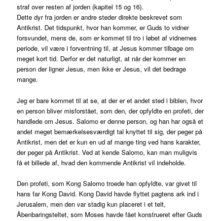
straf over resten af jorden (kapitel 15 og 16).
Dette dyr fra jorden er andre steder direkte beskrevet som
Antikrist. Det tidspunkt, hvor han kommer, er Guds to vidner
forsvundet, mens de, som er kommet til tro i løbet af vidnernes
periode, vil være i forventning til, at Jesus kommer tilbage om
meget kort tid. Derfor er det naturligt, at når der kommer en
person der ligner Jesus, men ikke er Jesus, vil det bedrage
mange.
Jeg er bare kommet til at se, at der er et andet sted i biblen, hvor
en person bliver misforstået, som den, der opfyldte en profeti, der
handlede om Jesus. Salomo er denne person, og han har også et
andet meget bemærkelsesværdigt tal knyttet til sig, der peger på
Antikrist, men det er kun en ud af mange ting ved hans karakter,
der peger på Antikrist. Ved at kende Salomo, kan man muligvis
få et billede af, hvad den kommende Antikrist vil indeholde.
Den profeti, som Kong Salomo troede han opfyldte, var givet til
hans far Kong David. Kong David havde flyttet pagtens ark ind i
Jerusalem, men den var stadig kun placeret i et telt,
Åbenbaringsteltet, som Moses havde fået konstrueret efter Guds