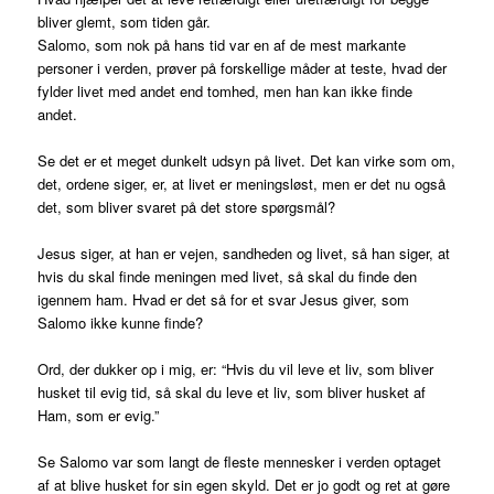
bliver glemt, som tiden går.
Salomo, som nok på hans tid var en af de mest markante
personer i verden, prøver på forskellige måder at teste, hvad der
fylder livet med andet end tomhed, men han kan ikke finde
andet.
Se det er et meget dunkelt udsyn på livet. Det kan virke som om,
det, ordene siger, er, at livet er meningsløst, men er det nu også
det, som bliver svaret på det store spørgsmål?
Jesus siger, at han er vejen, sandheden og livet, så han siger, at
hvis du skal finde meningen med livet, så skal du finde den
igennem ham. Hvad er det så for et svar Jesus giver, som
Salomo ikke kunne finde?
Ord, der dukker op i mig, er: “Hvis du vil leve et liv, som bliver
husket til evig tid, så skal du leve et liv, som bliver husket af
Ham, som er evig.”
Se Salomo var som langt de fleste mennesker i verden optaget
af at blive husket for sin egen skyld. Det er jo godt og ret at gøre