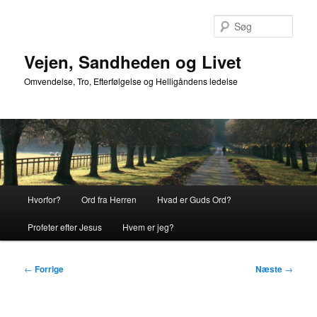
Fortsæt
til
Søg
primært
indhold
Vejen, Sandheden og Livet
Omvendelse, Tro, Efterfølgelse og Helligåndens ledelse
Hovedmenu
Hvorfor?
Ord fra Herren
Hvad er Guds Ord?
Profeter efter Jesus
Hvem er jeg?
Indlægsnavigation
←
Forrige
Næste
→