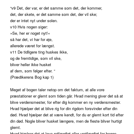
“v9 Det, der var, er det samme som det, der kommer,
det, der skete, er det samme som det, der vil ske;
der er intet nyt under solen.
v10 Hvis nogen siger:
»Se, her er noget nyt!«
så har det, vi har for øje,
allerede været for længst.
v11 De tidligere ting huskes ikke,
og de fremtidige, som vil ske,
bliver heller ikke husket
af dem, som følger efter. “
(Prædikerens Bog kap 1)
Meget af bogen taler netop om det faktum, at alle vore
præstationer er glemt som tiden går. Hvad mening giver det så at
blive verdensmester, for efter dig kommer en ny verdensmester.
Hvad hjælper det at blive rig for din rigdom forsvinder efter din
død. Hvad hjælper det at være kendt, for du er glemt kort tid efter
din død. Nogle bliver husket længere, men de fleste bliver hurtigt
glemt.
Hvad hjælper det at leve retfærdigt eller uretfærdigt for begge