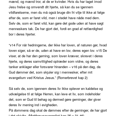
mænd, og mænd tror, at de er kvinder. Hvis du har taget imod
Jesu frelse og omvendt dit hjerte, så kan du se igennem
vildfarelserne, men du må også bruge din fri vilje til ikke at følge
efter de, som er faret vild, men i stedet have nåde med dem.
Selv de, som er faret vild, kan gøre det gode uden at have søgt
menneskers tak. De har gjort det, fordi en grad af retfærdighed
bor i deres hjerter.
“v14 For når hedningerne, der ikke har loven, af naturen gør, hvad
loven siger, så er de, uden at have en lov, deres egen lov. v15 De
viser, at de har den gerning, som loven kræver, skrevet i deres
hjerte, og deres samvittighed optræder som vidne, og deres
tanker anklager eller forsvarer hinanden – v16 på den dag, da
Gud dømmer det, som skjuler sig i mennesker, efter mit
evangelium ved Kristus Jesus.” (Romerbrevet kap 2)
Så selv de, som igennem deres liv ikke oplever en kaldelse og
udvælgelse til at følge Herren, kan leve et liv, som indeholder
det, som er Gud til behag og dermed gøre gerninger, der giver
deres liv mening ind i evigheden.
På dommens dag skal de dømmes efter de gerninger, de har gjort
i det skjulte. (Matthæusevangeliet kap 25 v 31-46)