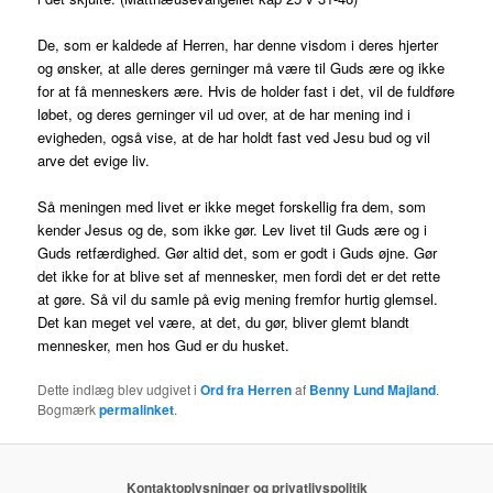
De, som er kaldede af Herren, har denne visdom i deres hjerter
og ønsker, at alle deres gerninger må være til Guds ære og ikke
for at få menneskers ære. Hvis de holder fast i det, vil de fuldføre
løbet, og deres gerninger vil ud over, at de har mening ind i
evigheden, også vise, at de har holdt fast ved Jesu bud og vil
arve det evige liv.
Så meningen med livet er ikke meget forskellig fra dem, som
kender Jesus og de, som ikke gør. Lev livet til Guds ære og i
Guds retfærdighed. Gør altid det, som er godt i Guds øjne. Gør
det ikke for at blive set af mennesker, men fordi det er det rette
at gøre. Så vil du samle på evig mening fremfor hurtig glemsel.
Det kan meget vel være, at det, du gør, bliver glemt blandt
mennesker, men hos Gud er du husket.
Dette indlæg blev udgivet i
Ord fra Herren
af
Benny Lund Majland
.
Bogmærk
permalinket
.
Kontaktoplysninger og privatlivspolitik