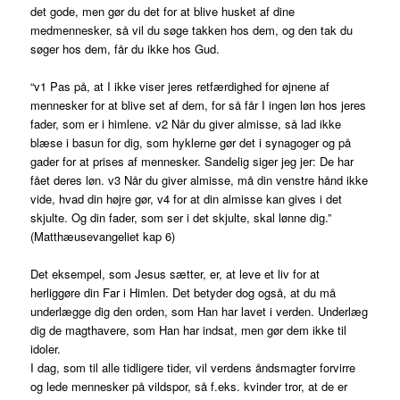
det gode, men gør du det for at blive husket af dine
medmennesker, så vil du søge takken hos dem, og den tak du
søger hos dem, får du ikke hos Gud.
“v1 Pas på, at I ikke viser jeres retfærdighed for øjnene af
mennesker for at blive set af dem, for så får I ingen løn hos jeres
fader, som er i himlene. v2 Når du giver almisse, så lad ikke
blæse i basun for dig, som hyklerne gør det i synagoger og på
gader for at prises af mennesker. Sandelig siger jeg jer: De har
fået deres løn. v3 Når du giver almisse, må din venstre hånd ikke
vide, hvad din højre gør, v4 for at din almisse kan gives i det
skjulte. Og din fader, som ser i det skjulte, skal lønne dig.”
(Matthæusevangeliet kap 6)
Det eksempel, som Jesus sætter, er, at leve et liv for at
herliggøre din Far i Himlen. Det betyder dog også, at du må
underlægge dig den orden, som Han har lavet i verden. Underlæg
dig de magthavere, som Han har indsat, men gør dem ikke til
idoler.
I dag, som til alle tidligere tider, vil verdens åndsmagter forvirre
og lede mennesker på vildspor, så f.eks. kvinder tror, at de er