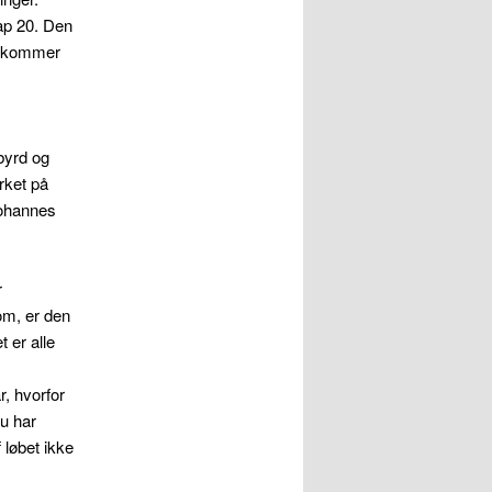
ap 20. Den
t kommer
byrd og
rket på
Johannes
r
om, er den
 er alle
.
r, hvorfor
u har
 løbet ikke