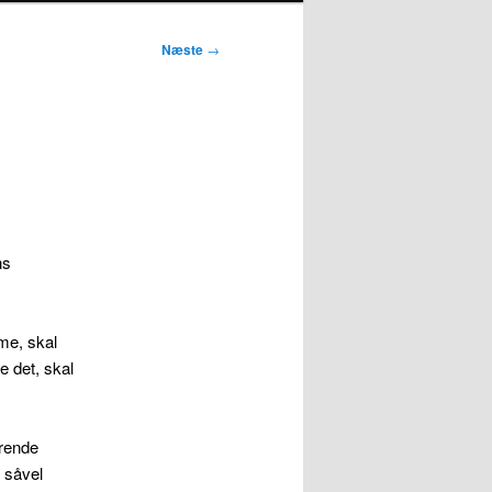
Næste
→
ns
me, skal
e det, skal
ørende
e såvel