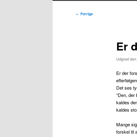
Indlægsnavigation
←
Forrige
Er 
Udgivet de
Er der for
efterfølge
Det ses ty
“Den, der 
kaldes den
kaldes sto
Mange sig
forskel ti