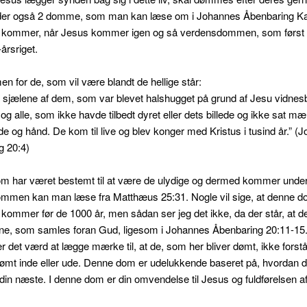
 der også 2 domme, som man kan læse om i Johannes Åbenbaring K
kommer, når Jesus kommer igen og så verdensdommen, som førs
årsriget.
for de, som vil være blandt de hellige står:
 sjælene af dem, som var blevet halshugget på grund af Jesu vidnes
og alle, som ikke havde tilbedt dyret eller dets billede og ikke sat mæ
e og hånd. De kom til live og blev konger med Kristus i tusind år.” (
g 20:4)
m har været bestemt til at være de ulydige og dermed kommer unde
mmen kan man læse fra Matthæus 25:31. Nogle vil sige, at denne d
ommer før de 1000 år, men sådan ser jeg det ikke, da der står, at det
ene, som samles foran Gud, ligesom i Johannes Åbenbaring 20:11-15
 det værd at lægge mærke til, at de, som her bliver dømt, ikke forstå
dømt inde eller ude. Denne dom er udelukkende baseret på, hvordan d
din næste. I denne dom er din omvendelse til Jesus og fuldførelsen af