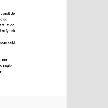
 blandt de
ud og
tå, at de
i et fysisk
gesom guld,
, der
e nogle
e