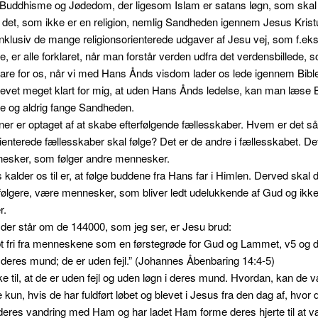
uddhisme og Jødedom, der ligesom Islam er satans løgn, som skal 
il det, som ikke er en religion, nemlig Sandheden igennem Jesus Kristu
 inklusiv de mange religionsorienterede udgaver af Jesu vej, som f.eks
e, er alle forklaret, når man forstår verden udfra det verdensbillede,
re for os, når vi med Hans Ånds visdom lader os lede igennem Bible
levet meget klart for mig, at uden Hans Ånds ledelse, kan man læse 
e og aldrig fange Sandheden.
ioner er optaget af at skabe efterfølgende fællesskaber. Hvem er det så
rienterede fællesskaber skal følge? Det er de andre i fællesskabet. Det
nesker, som følger andre mennesker.
 kalder os til er, at følge buddene fra Hans far i Himlen. Derved skal 
følgere, være mennesker, som bliver ledt udelukkende af Gud og ikke
r.
er står om de 144000, som jeg ser, er Jesu brud:
t fri fra menneskene som en førstegrøde for Gud og Lammet, v5 og d
i deres mund; de er uden fejl.” (Johannes Åbenbaring 14:4-5)
til, at de er uden fejl og uden løgn i deres mund. Hvordan, kan de 
 kun, hvis de har fuldført løbet og blevet i Jesus fra den dag af, hvor 
eres vandring med Ham og har ladet Ham forme deres hjerte til at 