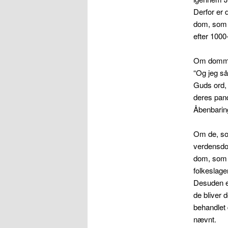
Derfor er
dom, som 
efter 1000-
Om dommen 
“Og jeg så
Guds ord, 
deres pand
Åbenbarin
Om de, so
verdensdo
dom, som k
folkeslag
Desuden er
de bliver 
behandlet 
nævnt.