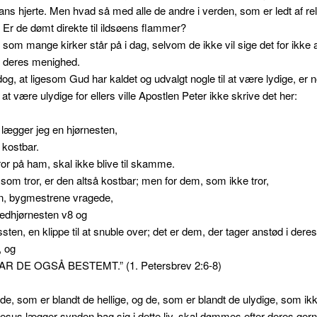
ns hjerte. Men hvad så med alle de andre i verden, som er ledt af reli
r. Er de dømt direkte til ildsøens flammer?
, som mange kirker står på i dag, selvom de ikke vil sige det for ikke 
deres menighed.
og, at ligesom Gud har kaldet og udvalgt nogle til at være lydige, er 
 at være ulydige for ellers ville Apostlen Peter ikke skrive det her:
n lægger jeg en hjørnesten,
 kostbar.
ror på ham, skal ikke blive til skamme.
, som tror, er den altså kostbar; men for dem, som ikke tror,
en, bygmestrene vragede,
vedhjørnesten v8 og
sten, en klippe til at snuble over; det er dem, der tager anstød i dere
, og
AR DE OGSÅ BESTEMT.” (1. Petersbrev 2:6-8)
 de, som er blandt de hellige, og de, som er blandt de ulydige, som ik
sus lægger synden bag sig i dette liv, skal dømmes efter deres gern