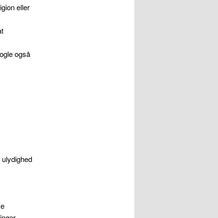
gion eller
at
nogle også
s ulydighed
ke
inger.