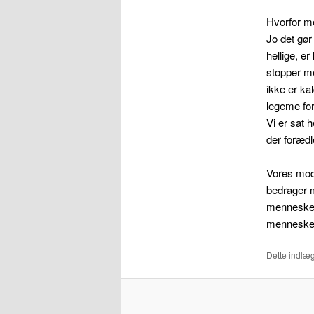
Hvorfor me
Jo det gør 
hellige, er
stopper me
ikke er kal
legeme fo
Vi er sat 
der forædl
Vores mod
bedrager 
mennesker,
mennesker
Dette indlæg