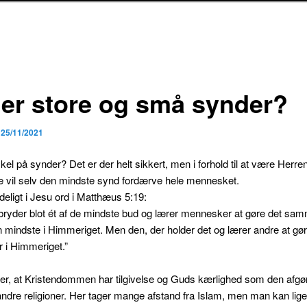
der store og små synder?
n
25/11/2021
skel på synder? Det er der helt sikkert, men i forhold til at være Herre
re vil selv den mindste synd fordærve hele mennesket.
deligt i Jesu ord i Matthæus 5:19:
bryder blot ét af de mindste bud og lærer mennesker at gøre det sam
 mindste i Himmeriget. Men den, der holder det og lærer andre at gør
r i Himmeriget.”
er, at Kristendommen har tilgivelse og Guds kærlighed som den afg
l andre religioner. Her tager mange afstand fra Islam, men man kan lig