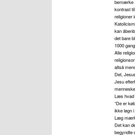
bemærke B
kontrast t
religioner
Katolicism
kan åbenba
det bare b
1000 gang
Alle relig
religionso
altså men
Det, Jesus
Jesu efter
menneske
Læs hvad d
“De er køb
ikke løgn 
Læg mærke 
Det kan de
begyndte d