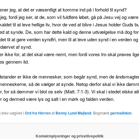
ner jeg, at det er væsentligt at komme ind på i forhold til synd?
jeg, fordi jeg ser, at de, som vil fuldføre løbet, gå på Jesu vej og være
 kaldet til at leve hellige liv, hvor de ved at blive i Jesus holder Guds b
d at synde. De, som har dette kald og denne udvælgelse må dog fors
det til at gøre verden syndfri, men til at leve uden synd i en verden og 
rdærvet af synd.
her ikke for, at det skal være nemt, men fordi vores tro skal prøves li
es gennem ild.
stander er ikke de mennesker, som begår synd, men de åndsmagter
menneskerne, så de vælger at synde. Netop derfor skal vi ikke dømm
 for så dømmer vi blot os selv (Matt. 7:1-3). Vi skal i stedet elske all
 og dermed være lys og salt i en mørk og falden verden.
 blev udgivet i
Ord fra Herren
af
Benny Lund Majland
. Bogmærk
permalinket
.
Kontaktoplysninger og privatlivspolitik