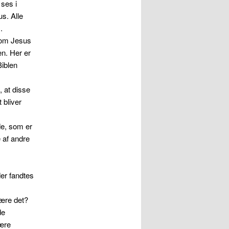
ses i
s. Alle
.
 som Jesus
n. Her er
Biblen
, at disse
 bliver
de, som er
 af andre
er fandtes
være det?
de
være