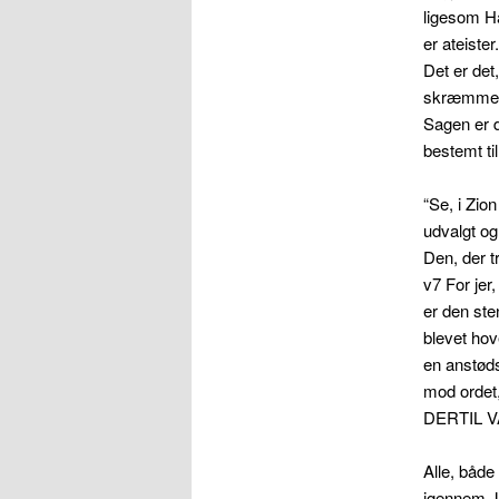
ligesom Ha
er ateiste
Det er det
skræmme 
Sagen er d
bestemt til
“Se, i Zio
udvalgt og
Den, der t
v7 For jer
er den st
blevet ho
en anstøds
mod ordet
DERTIL V
Alle, både
igennem Je