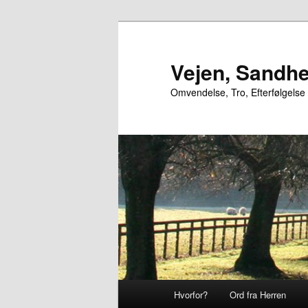
Fortsæt
til
primært
Vejen, Sandhe
indhold
Omvendelse, Tro, Efterfølgelse
Hovedmenu
Hvorfor?
Ord fra Herren