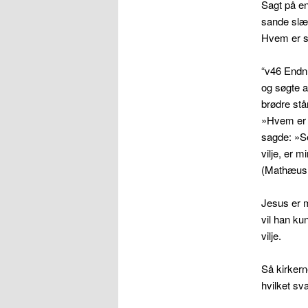
Sagt på e
sande slæ
Hvem er s
“v46 Endnu
og søgte a
brødre stå
»Hvem er 
sagde: »Se
vilje, er m
(Mathæus
Jesus er m
vil han k
vilje.
Så kirkern
hvilket sv