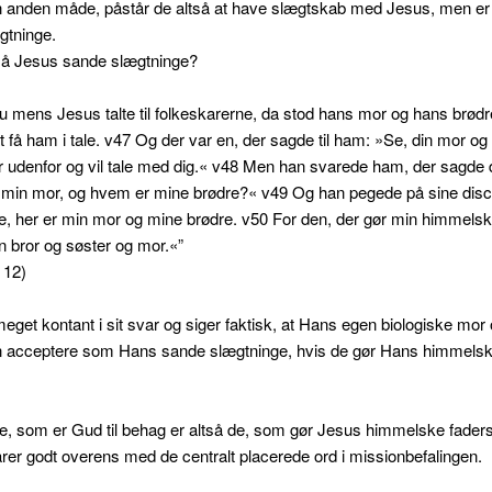
n anden måde, påstår de altså at have slægtskab med Jesus, men er
gtninge.
å Jesus sande slægtninge?
 mens Jesus talte til folkeskarerne, da stod hans mor og hans brødr
t få ham i tale. v47 Og der var en, der sagde til ham: »Se, din mor og
r udenfor og vil tale med dig.« v48 Men han svarede ham, der sagde d
min mor, og hvem er mine brødre?« v49 Og han pegede på sine disc
, her er min mor og mine brødre. v50 For den, der gør min himmelsk
in bror og søster og mor.«”
 12)
eget kontant i sit svar og siger faktisk, at Hans egen biologiske mor
un acceptere som Hans sande slægtninge, hvis de gør Hans himmelsk
e, som er Gud til behag er altså de, som gør Jesus himmelske fader
arer godt overens med de centralt placerede ord i missionbefalingen.