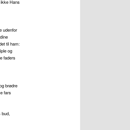
 ikke Hans
e udenfor
 dine
et til ham:
iple og
e faders
 og brødre
e fars
s bud,