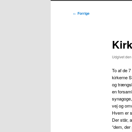
Indlægsnavigation
←
Forrige
Kir
Udgivet de
To af de 7
kirkerne S
og trængsl
en forsaml
synagoge, 
vej og om
Hvem er s
Der står, a
“dem, der 