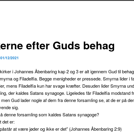
kerne efter Guds behag
n
01/12/2021
 kirker i Johannes Åbenbaring kap 2 og 3 er alt igennem Gud til behag
myrna og Filadelfia. Begge menigheder er pressede. Smyrna lider i f
er, mens Filadelfia kun har svage kræfter. Desuden lider Smyrna und
ing, der kaldes Satans synagoge. Ligeledes får Filadelfia modstand f
men Gud lader nogle af dem fra denne forsamling se, at de er på den
vende sig.
å denne forsamling som kaldes Satans synagoge?
t det er:
påstår at være jøder og ikke er det” (Johannes Åbenbaring 2:9)