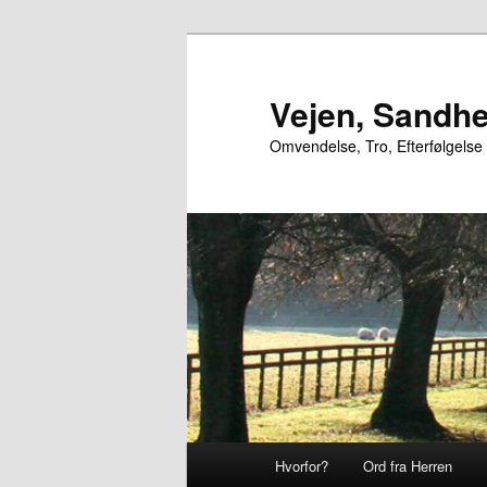
Fortsæt
til
primært
Vejen, Sandhe
indhold
Omvendelse, Tro, Efterfølgelse
Hovedmenu
Hvorfor?
Ord fra Herren