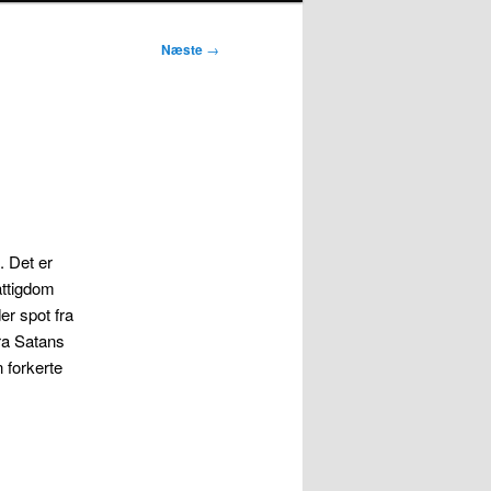
Næste
→
. Det er
attigdom
er spot fra
ra Satans
 forkerte