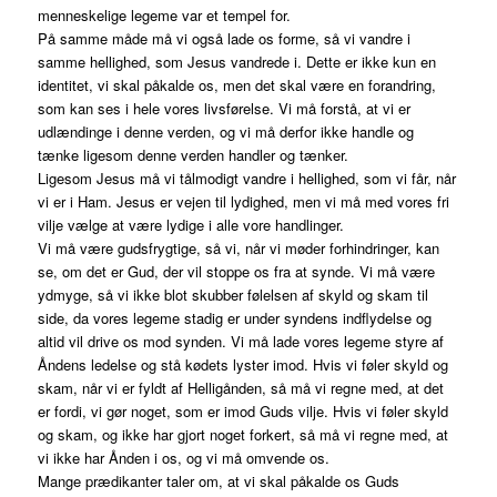
menneskelige legeme var et tempel for.
På samme måde må vi også lade os forme, så vi vandre i
samme hellighed, som Jesus vandrede i. Dette er ikke kun en
identitet, vi skal påkalde os, men det skal være en forandring,
som kan ses i hele vores livsførelse. Vi må forstå, at vi er
udlændinge i denne verden, og vi må derfor ikke handle og
tænke ligesom denne verden handler og tænker.
Ligesom Jesus må vi tålmodigt vandre i hellighed, som vi får, når
vi er i Ham. Jesus er vejen til lydighed, men vi må med vores fri
vilje vælge at være lydige i alle vore handlinger.
Vi må være gudsfrygtige, så vi, når vi møder forhindringer, kan
se, om det er Gud, der vil stoppe os fra at synde. Vi må være
ydmyge, så vi ikke blot skubber følelsen af skyld og skam til
side, da vores legeme stadig er under syndens indflydelse og
altid vil drive os mod synden. Vi må lade vores legeme styre af
Åndens ledelse og stå kødets lyster imod. Hvis vi føler skyld og
skam, når vi er fyldt af Helligånden, så må vi regne med, at det
er fordi, vi gør noget, som er imod Guds vilje. Hvis vi føler skyld
og skam, og ikke har gjort noget forkert, så må vi regne med, at
vi ikke har Ånden i os, og vi må omvende os.
Mange prædikanter taler om, at vi skal påkalde os Guds