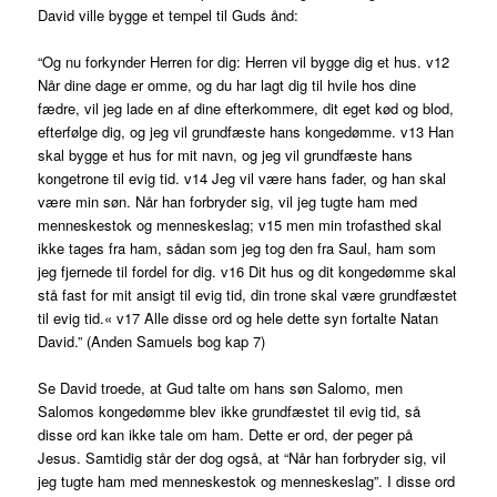
David ville bygge et tempel til Guds ånd:
“Og nu forkynder Herren for dig: Herren vil bygge dig et hus. v12
Når dine dage er omme, og du har lagt dig til hvile hos dine
fædre, vil jeg lade en af dine efterkommere, dit eget kød og blod,
efterfølge dig, og jeg vil grundfæste hans kongedømme. v13 Han
skal bygge et hus for mit navn, og jeg vil grundfæste hans
kongetrone til evig tid. v14 Jeg vil være hans fader, og han skal
være min søn. Når han forbryder sig, vil jeg tugte ham med
menneskestok og menneskeslag; v15 men min trofasthed skal
ikke tages fra ham, sådan som jeg tog den fra Saul, ham som
jeg fjernede til fordel for dig. v16 Dit hus og dit kongedømme skal
stå fast for mit ansigt til evig tid, din trone skal være grundfæstet
til evig tid.« v17 Alle disse ord og hele dette syn fortalte Natan
David.” (Anden Samuels bog kap 7)
Se David troede, at Gud talte om hans søn Salomo, men
Salomos kongedømme blev ikke grundfæstet til evig tid, så
disse ord kan ikke tale om ham. Dette er ord, der peger på
Jesus. Samtidig står der dog også, at “Når han forbryder sig, vil
jeg tugte ham med menneskestok og menneskeslag”. I disse ord