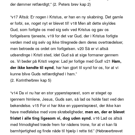
der dømmer retfærdigt;” (2. Peters brev kap 2)
“v17 Altså: Er nogen i Kristus, er han en ny skabning. Det gamle
er forbi, se, noget nyt er blevet til! v18 Men alt dette skyldes
Gud, som forligte os med sig selv ved Kristus og gav os
forligelsens tjeneste, v19 for det var Gud, der i Kristus forligte
verden med sig selv og ikke tilregnede dem deres overtrædelser,
men betroede os ordet om forligelsen. v20 Så er vi altså
udsendinge i Kristi sted, idet Gud så at sige formaner gennem
os. Vi beder på Kristi vegne: Lad jer forlige med Gud! v21
Ham,
der ikke kendte til synd
, har han gjort til synd for os, for at vi
kunne blive Guds retfærdighed i ham.”
(2. Korintherbrev kap 5)
“v14 Da vi nu har en stor ypperstepræst, som er steget op
igennem himlene, Jesus, Guds søn, så lad os holde fast ved den
bekendelse. v15 For vi har ikke en ypperstepræst, der ikke kan
have medfølelse med vore skrøbeligheder,
men en, der er blevet
fristet i alle ting ligesom vi, dog uden synd.
v16 Lad os altså
med frimodighed træde frem for nådens trone, for at vi kan få
barmhjertighed og finde nåde til hjælp i rette tid.” (Hebræerbrevet