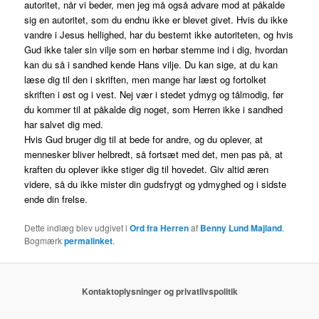
autoritet, når vi beder, men jeg må også advare mod at påkalde
sig en autoritet, som du endnu ikke er blevet givet. Hvis du ikke
vandre i Jesus hellighed, har du bestemt ikke autoriteten, og hvis
Gud ikke taler sin vilje som en hørbar stemme ind i dig, hvordan
kan du så i sandhed kende Hans vilje. Du kan sige, at du kan
læse dig til den i skriften, men mange har læst og fortolket
skriften i øst og i vest. Nej vær i stedet ydmyg og tålmodig, før
du kommer til at påkalde dig noget, som Herren ikke i sandhed
har salvet dig med.
Hvis Gud bruger dig til at bede for andre, og du oplever, at
mennesker bliver helbredt, så fortsæt med det, men pas på, at
kraften du oplever ikke stiger dig til hovedet. Giv altid æren
videre, så du ikke mister din gudsfrygt og ydmyghed og i sidste
ende din frelse.
Dette indlæg blev udgivet i
Ord fra Herren
af
Benny Lund Majland
.
Bogmærk
permalinket
.
Kontaktoplysninger og privatlivspolitik