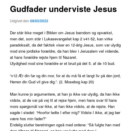
Gudfader underviste Jesus
Udgivet den
08/02/2022
Der står ikke meget i Biblen om Jesus barndom og opvækst,
men det, som står i Lukasevangeliet kap 2 v41-52, kan virke
paradoksalt, da det faktisk viser en 12-årig Jesus, som var ulydig
mod sine jordiske forældre, da han blev i Jerusalem vel vidende,
at hans forældre rejste hjem til Nazaret.
Ulydighed mod sine forældre er et brud på det 5. af de 10 bud.
“v12 Ær din far og din mor, for at du må få et langt liv på den jord,
Herren din Gud vil give dig.”. (2. Mosebog kap 20)
Man kunne jo argumentere, at han jo ikke var ulydig, da han ikke
vidste, at de var på vej til at rejse hjem, men hans svar til hans
mors spørgsmål var ikke, at han ikke vidste, at de rejste. Han
sagde i stedet: “Hvorfor ledte I efter mig? Vidste I ikke, at jeg bør
være hos min fader?”
Endelig slutter beretningen også med ordene: “Så fulgte han med
dem tilbage til Nazaret, og han var lydig mod dem.”