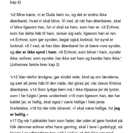
kap 4)
“v2 Mine kære, vi er Guds børn nu, og det er endnu ikke
åbenbaret, hvad vi skal blive. Vi ved, at når han åbenbares, skal
vi blive ligesom han, for vi skal se ham, som han er. v3 Enhver,
som har dette håb til ham, renser sig selv, ligesom han er ren.
v4 Enhver, som gør synden, begår også lovbrud, for synd er
lovbrud. v5 I ved, at han blev åbenbaret for at bære vore synder,
og
der er ikke synd i ham
. v6 Enhver, som bliver i ham, synder
ikke; enhver, som synder, har ikke set ham og kender ham ikke.”
(Johannes første brev kap 3)
“v13 Vær derfor årvågne, gør sindet rede, bind op om lænderne,
og sæt alt jeres håb til den nåde, der gives jer, når Jesus Kristus
åbenbares. v14 Som lydige børn må I ikke tilpasse jer de lyster,
som I før fulgte i jeres uvidenhed; v15 men ligesom han, der har
kaldet jer, er hellig, skal også I være hellige i hele jeres
livsførelse, v16 for der står skrevet: »I skal være hellige, for
jeg
er hellig
.«
v17 Og når I påkalder ham som fader, der uden at gøre forskel på
folk dømmer enhver efter hans gerning, skal I leve i gudsfrygt, så
længe I er udlændinge her. v18 I ved jo, at det ikke var med