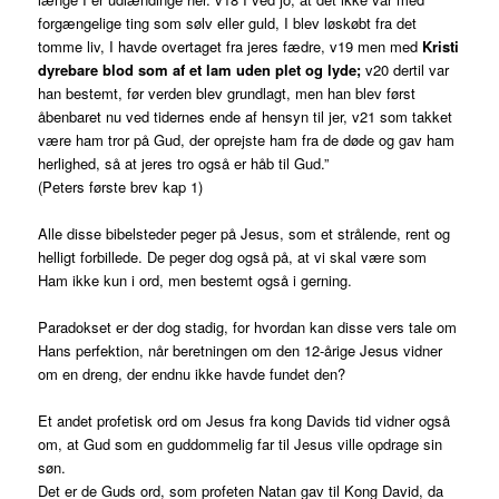
forgængelige ting som sølv eller guld, I blev løskøbt fra det
tomme liv, I havde overtaget fra jeres fædre, v19 men med
Kristi
dyrebare blod som af et lam uden plet og lyde;
v20 dertil var
han bestemt, før verden blev grundlagt, men han blev først
åbenbaret nu ved tidernes ende af hensyn til jer, v21 som takket
være ham tror på Gud, der oprejste ham fra de døde og gav ham
herlighed, så at jeres tro også er håb til Gud.”
(Peters første brev kap 1)
Alle disse bibelsteder peger på Jesus, som et strålende, rent og
helligt forbillede. De peger dog også på, at vi skal være som
Ham ikke kun i ord, men bestemt også i gerning.
Paradokset er der dog stadig, for hvordan kan disse vers tale om
Hans perfektion, når beretningen om den 12-årige Jesus vidner
om en dreng, der endnu ikke havde fundet den?
Et andet profetisk ord om Jesus fra kong Davids tid vidner også
om, at Gud som en guddommelig far til Jesus ville opdrage sin
søn.
Det er de Guds ord, som profeten Natan gav til Kong David, da