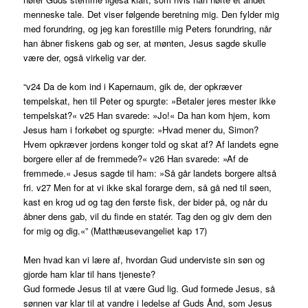
menneske tale. Det viser følgende beretning mig. Den fylder mig
med forundring, og jeg kan forestille mig Peters forundring, når
han åbner fiskens gab og ser, at mønten, Jesus sagde skulle
være der, også virkelig var der.
“v24 Da de kom ind i Kapernaum, gik de, der opkræver
tempelskat, hen til Peter og spurgte: »Betaler jeres mester ikke
tempelskat?« v25 Han svarede: »Jo!« Da han kom hjem, kom
Jesus ham i forkøbet og spurgte: »Hvad mener du, Simon?
Hvem opkræver jordens konger told og skat af? Af landets egne
borgere eller af de fremmede?« v26 Han svarede: »Af de
fremmede.« Jesus sagde til ham: »Så går landets borgere altså
fri. v27 Men for at vi ikke skal forarge dem, så gå ned til søen,
kast en krog ud og tag den første fisk, der bider på, og når du
åbner dens gab, vil du finde en statér. Tag den og giv dem den
for mig og dig.«” (Matthæusevangeliet kap 17)
Men hvad kan vi lære af, hvordan Gud underviste sin søn og
gjorde ham klar til hans tjeneste?
Gud formede Jesus til at være Gud lig. Gud formede Jesus, så
sønnen var klar til at vandre i ledelse af Guds Ånd, som Jesus