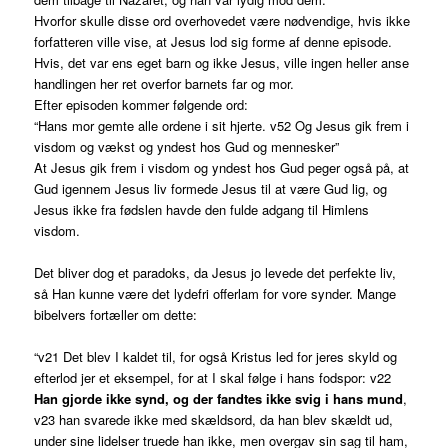
Hvorfor skulle disse ord overhovedet være nødvendige, hvis ikke
forfatteren ville vise, at Jesus lod sig forme af denne episode.
Hvis, det var ens eget barn og ikke Jesus, ville ingen heller anse
handlingen her ret overfor barnets far og mor.
Efter episoden kommer følgende ord:
“Hans mor gemte alle ordene i sit hjerte. v52 Og Jesus gik frem i
visdom og vækst og yndest hos Gud og mennesker”
At Jesus gik frem i visdom og yndest hos Gud peger også på, at
Gud igennem Jesus liv formede Jesus til at være Gud lig, og
Jesus ikke fra fødslen havde den fulde adgang til Himlens
visdom.
Det bliver dog et paradoks, da Jesus jo levede det perfekte liv,
så Han kunne være det lydefri offerlam for vore synder. Mange
bibelvers fortæller om dette:
“v21 Det blev I kaldet til, for også Kristus led for jeres skyld og
efterlod jer et eksempel, for at I skal følge i hans fodspor: v22
Han gjorde ikke synd, og der fandtes ikke svig i hans mund
,
v23 han svarede ikke med skældsord, da han blev skældt ud,
under sine lidelser truede han ikke, men overgav sin sag til ham,