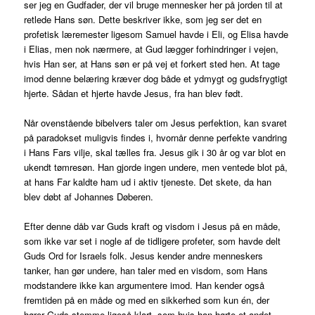
ser jeg en Gudfader, der vil bruge mennesker her på jorden til at
retlede Hans søn. Dette beskriver ikke, som jeg ser det en
profetisk læremester ligesom Samuel havde i Eli, og Elisa havde
i Elias, men nok nærmere, at Gud lægger forhindringer i vejen,
hvis Han ser, at Hans søn er på vej et forkert sted hen. At tage
imod denne belæring kræver dog både et ydmygt og gudsfrygtigt
hjerte. Sådan et hjerte havde Jesus, fra han blev født.
Når ovenstående bibelvers taler om Jesus perfektion, kan svaret
på paradokset muligvis findes i, hvornår denne perfekte vandring
i Hans Fars vilje, skal tælles fra. Jesus gik i 30 år og var blot en
ukendt tømresøn. Han gjorde ingen undere, men ventede blot på,
at hans Far kaldte ham ud i aktiv tjeneste. Det skete, da han
blev døbt af Johannes Døberen.
Efter denne dåb var Guds kraft og visdom i Jesus på en måde,
som ikke var set i nogle af de tidligere profeter, som havde delt
Guds Ord for Israels folk. Jesus kender andre menneskers
tanker, han gør undere, han taler med en visdom, som Hans
modstandere ikke kan argumentere imod. Han kender også
fremtiden på en måde og med en sikkerhed som kun én, der
hører Guds stemme ligeså klart, som hvis han hørte et andet