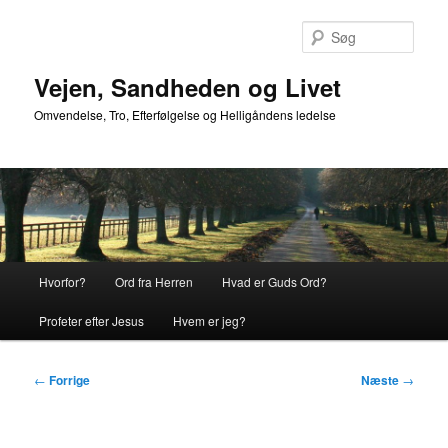
Fortsæt
til
Søg
primært
indhold
Vejen, Sandheden og Livet
Omvendelse, Tro, Efterfølgelse og Helligåndens ledelse
Hovedmenu
Hvorfor?
Ord fra Herren
Hvad er Guds Ord?
Profeter efter Jesus
Hvem er jeg?
Indlægsnavigation
←
Forrige
Næste
→