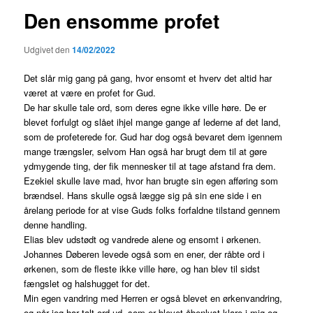
Den ensomme profet
Udgivet den
14/02/2022
Det slår mig gang på gang, hvor ensomt et hverv det altid har
været at være en profet for Gud.
De har skulle tale ord, som deres egne ikke ville høre. De er
blevet forfulgt og slået ihjel mange gange af lederne af det land,
som de profeterede for. Gud har dog også bevaret dem igennem
mange trængsler, selvom Han også har brugt dem til at gøre
ydmygende ting, der fik mennesker til at tage afstand fra dem.
Ezekiel skulle lave mad, hvor han brugte sin egen afføring som
brændsel. Hans skulle også lægge sig på sin ene side i en
årelang periode for at vise Guds folks forfaldne tilstand gennem
denne handling.
Elias blev udstødt og vandrede alene og ensomt i ørkenen.
Johannes Døberen levede også som en ener, der råbte ord i
ørkenen, som de fleste ikke ville høre, og han blev til sidst
fængslet og halshugget for det.
Min egen vandring med Herren er også blevet en ørkenvandring,
og når jeg har talt ord ud, som er blevet åbenlyst klare i mig og