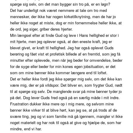
spørge sig selv, om det man bygger sin tro på, er en løgn?
Det har underligt nok været nemmere at tale om tro med
mennesker, der ikke har nogen kirketilknytning, men de har jo
heller ikke noget at miste, dog er min fornemmelse heller ikke, at
de ord, jeg siger, griber deres hjerter.
Min længsel efter at finde Gud og leve i Hans hellighed er stor i
mit hjerte, men jeg oplever også, at den eneste kraft, jeg er
blevet givet, er kraft til hellighed. Jeg har også oplevet Guds
berøring og fået vist et profetisk billede af en fremtid, som jeg få
minutter efter oplevede, men når jeg beder for omvendelse, beder
for de syge eller beder for min kones egen jobsituation, er det
som om mine bønner ikke kommer længere end til loftet.
Det er heller ikke fordi jeg ikke spørger mig selv, om det ikke kan
være mig, der er på vildspor. Det bliver en, som frygter Gud, nødt
til at spørge sig selv. De manglende svar på mine bønner tyder jo
på det. Dog lever Guds fred også på en særlig måde i mit indre.
Frustration dukker ikke mere op i mig mere, og selvom mine
bønner ikke virker til at blive hørt, kan jeg se, at på trods af de
svære ting, jeg og vi som familie må gå igennem, mangler vi ikke
noget materielt og har nok til også at give og hjælpe de, som har
mindre, end vi har.