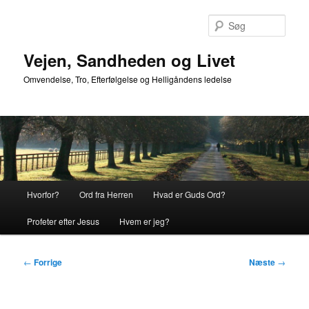
Fortsæt
til
Søg
primært
indhold
Vejen, Sandheden og Livet
Omvendelse, Tro, Efterfølgelse og Helligåndens ledelse
Hovedmenu
Hvorfor?
Ord fra Herren
Hvad er Guds Ord?
Profeter efter Jesus
Hvem er jeg?
Indlægsnavigation
←
Forrige
Næste
→