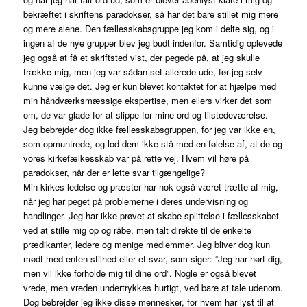
bekræftet i skriftens paradokser, så har det bare stillet mig mere
og mere alene. Den fællesskabsgruppe jeg kom i delte sig, og i
ingen af de nye grupper blev jeg budt indenfor. Samtidig oplevede
jeg også at få et skriftsted vist, der pegede på, at jeg skulle
trække mig, men jeg var sådan set allerede ude, før jeg selv
kunne vælge det. Jeg er kun blevet kontaktet for at hjælpe med
min håndværksmæssige ekspertise, men ellers virker det som
om, de var glade for at slippe for mine ord og tilstedeværelse.
Jeg bebrejder dog ikke fællesskabsgruppen, for jeg var ikke en,
som opmuntrede, og lod dem ikke stå med en følelse af, at de og
vores kirkefælkesskab var på rette vej. Hvem vil høre på
paradokser, når der er lette svar tilgængelige?
Min kirkes ledelse og præster har nok også været trætte af mig,
når jeg har peget på problemerne i deres undervisning og
handlinger. Jeg har ikke prøvet at skabe splittelse i fællesskabet
ved at stille mig op og råbe, men talt direkte til de enkelte
prædikanter, ledere og menige medlemmer. Jeg bliver dog kun
mødt med enten stilhed eller et svar, som siger: “Jeg har hørt dig,
men vil ikke forholde mig til dine ord”. Nogle er også blevet
vrede, men vreden undertrykkes hurtigt, ved bare at tale udenom.
Dog bebrejder jeg ikke disse mennesker, for hvem har lyst til at