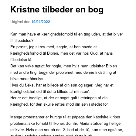
Kristne tilbeder en bog
Udgivet den
19/04/2022
Kan man have et kærlighedsforhold til en ting uden, at det bliver
til tilbedelse?
En præst, jeg skrev med, sagde, at han havde et
kærlighedsforhold til Biblen, men det var hos Gud, at hans
tilbedelse lå.
Det kan virke rigtigt for nogle, men hvis man udskifter Biblen
med andre ting, begynder problemet med denne indstilling at
blive mere åbenlyst.
Hvis du f.eks. har et billede af din søn og siger: “Jeg har et
kærlighedsforhold til dette billede af min søn”.
Her er det tydeligt, at der er noget galt i retningen af din
kærlighed, for den skulle rettes mod din søn i stedet for.
Mange protestanter er hurtige til at påpege den katolske kirkes
problematiske forhold til ikoner, Jomfru Maria statuer og hellige
relikvier. Hvis man ser på det 2. bud af de 10, kan man også se,
at den katolske praksis strider imod dette bud: