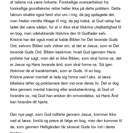
af tallene må være forkerte. Forskellige oversættelser fra
forskellige grundtekster retter heller ikke på dette problem. Dette
faktum skabte også først stor uro i mig, da jeg opdagede det,
men freden vendte tilbage til mig, da jeg indså, at Gud netop har
ladet det være sådan, for at vi ikke skal tilskrive ufejlbarlighed til
en bog, men udelukkende tilskrive den til Gudfader selv.
Kristne har det også med at kalde Biblen for Det levende Guds
Ord, selvom Biblen selv vidner om, at det er Jesus, som er Det
levende Guds Ord. Biblen beskriver, hvad Gud igennem Hans
profeter har sagt, men det er ikke Biblen, som skal forme os, det
er Jesus og Hans levende ånd, som skal forme os. Så igen
tilskriver de et karaktertræk, som er Guds, til en bog.
Kristne prøver mentalt at lade sig forme ved f.eks. at læse
bibelske løfter og proklamere dem ind over deres liv. Det er dog
ikke gennem mental træning eller ønsketænkning, at Gud vil
forandre os, nej Gud han ønsker din omvendelse, så Hans Ånd
kan forandre dit hjerte.
Den nye pagt, som Gud indførte gennem Jesus, kommer ikke
ved at læse, forstå og prøve at følge en bog, men den kommer til
de, som gennem Helligånden får skrevet Guds lov ind i deres
hjerter: