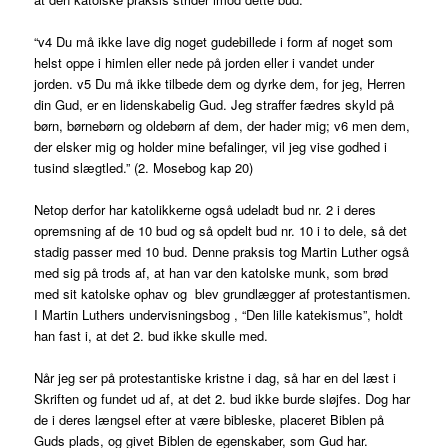
“v4 Du må ikke lave dig noget gudebillede i form af noget som
helst oppe i himlen eller nede på jorden eller i vandet under
jorden. v5 Du må ikke tilbede dem og dyrke dem, for jeg, Herren
din Gud, er en lidenskabelig Gud. Jeg straffer fædres skyld på
børn, børnebørn og oldebørn af dem, der hader mig; v6 men dem,
der elsker mig og holder mine befalinger, vil jeg vise godhed i
tusind slægtled.” (2. Mosebog kap 20)
Netop derfor har katolikkerne også udeladt bud nr. 2 i deres
opremsning af de 10 bud og så opdelt bud nr. 10 i to dele, så det
stadig passer med 10 bud. Denne praksis tog Martin Luther også
med sig på trods af, at han var den katolske munk, som brød
med sit katolske ophav og blev grundlægger af protestantismen.
I Martin Luthers undervisningsbog , “Den lille katekismus”, holdt
han fast i, at det 2. bud ikke skulle med.
Når jeg ser på protestantiske kristne i dag, så har en del læst i
Skriften og fundet ud af, at det 2. bud ikke burde sløjfes. Dog har
de i deres længsel efter at være bibleske, placeret Biblen på
Guds plads, og givet Biblen de egenskaber, som Gud har.