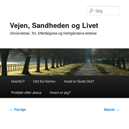
Fortsæt
til
Søg
primært
indhold
Vejen, Sandheden og Livet
Omvendelse, Tro, Efterfølgelse og Helligåndens ledelse
Hovedmenu
Hvorfor?
Ord fra Herren
Hvad er Guds Ord?
Profeter efter Jesus
Hvem er jeg?
Indlægsnavigation
←
Forrige
Næste
→