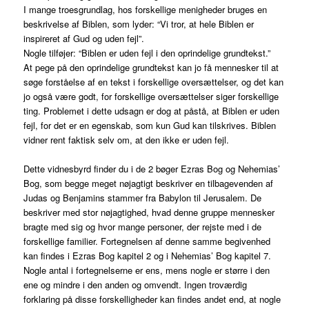
I mange troesgrundlag, hos forskellige menigheder bruges en
beskrivelse af Biblen, som lyder: “Vi tror, at hele Biblen er
inspireret af Gud og uden fejl”.
Nogle tilføjer: “Biblen er uden fejl i den oprindelige grundtekst.”
At pege på den oprindelige grundtekst kan jo få mennesker til at
søge forståelse af en tekst i forskellige oversættelser, og det kan
jo også være godt, for forskellige oversættelser siger forskellige
ting. Problemet i dette udsagn er dog at påstå, at Biblen er uden
fejl, for det er en egenskab, som kun Gud kan tilskrives. Biblen
vidner rent faktisk selv om, at den ikke er uden fejl.
Dette vidnesbyrd finder du i de 2 bøger Ezras Bog og Nehemias’
Bog, som begge meget nøjagtigt beskriver en tilbagevenden af
Judas og Benjamins stammer fra Babylon til Jerusalem. De
beskriver med stor nøjagtighed, hvad denne gruppe mennesker
bragte med sig og hvor mange personer, der rejste med i de
forskellige familier. Fortegnelsen af denne samme begivenhed
kan findes i Ezras Bog kapitel 2 og i Nehemias’ Bog kapitel 7.
Nogle antal i fortegnelserne er ens, mens nogle er større i den
ene og mindre i den anden og omvendt. Ingen troværdig
forklaring på disse forskelligheder kan findes andet end, at nogle