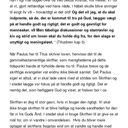
at vi, gjort retfærdige ved hans nåde, i håbet skulle blive arvinger
til evigt liv v8 – troværdigt er det ord!
Og det vil jeg, at du skal
indprente, så de, der er kommet til tro på Gud, lægger vægt
på at handle godt og rigtigt; det er godt og gavnligt for
mennesker. v9 Men tåbelige diskussioner og stamtavler og
kiv og strid om loven skal du holde dig fra, for den slags er
unyttigt og meningsløst.
” (Titusbrev kap 3)
Når Paulus her til Titus skriver loven, henviser det til de
gammeltestamentlige skrifter, som menighederne på dette
tidspunkt havde at forholde deres tro til. Paulus breve og de
skriftlige evangelier var endnu ikke blevet samlet. Det Paulus
siger er altså, at vi skal lade være med at strides om Skriften og
i stedet lægge vor fokus på at handle godt og rigtigt. Det er
nemlig det, som herliggøre Gud og viser, at frelsen bor i os.
Skriften er dog til stor gavn, hvis vi bruger den rigtigt. Vi skal
ikke bruge skriften til at blive hellige og kende sandheden for den
får vi fra Guds Ånd. I stedet skal vi bruge Skriften til at give os et
mål for, om vi vandre i omvendelsen. Hvis du bliver mere
optaget af skriftens bogstav end om at vandre og handle med