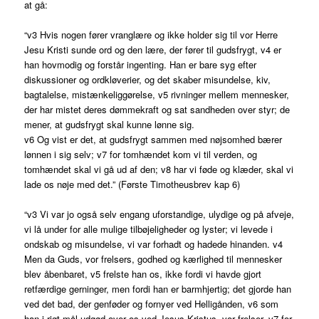
at gå:
“v3 Hvis nogen fører vranglære og ikke holder sig til vor Herre
Jesu Kristi sunde ord og den lære, der fører til gudsfrygt, v4 er
han hovmodig og forstår ingenting. Han er bare syg efter
diskussioner og ordkløverier, og det skaber misundelse, kiv,
bagtalelse, mistænkeliggørelse, v5 rivninger mellem mennesker,
der har mistet deres dømmekraft og sat sandheden over styr; de
mener, at gudsfrygt skal kunne lønne sig.
v6 Og vist er det, at gudsfrygt sammen med nøjsomhed bærer
lønnen i sig selv; v7 for tomhændet kom vi til verden, og
tomhændet skal vi gå ud af den; v8 har vi føde og klæder, skal vi
lade os nøje med det.” (Første Timotheusbrev kap 6)
“v3 Vi var jo også selv engang uforstandige, ulydige og på afveje,
vi lå under for alle mulige tilbøjeligheder og lyster; vi levede i
ondskab og misundelse, vi var forhadt og hadede hinanden. v4
Men da Guds, vor frelsers, godhed og kærlighed til mennesker
blev åbenbaret, v5 frelste han os, ikke fordi vi havde gjort
retfærdige gerninger, men fordi han er barmhjertig; det gjorde han
ved det bad, der genføder og fornyer ved Helligånden, v6 som
han i rigt mål udgød over os ved Jesus Kristus, vor frelser, v7 for