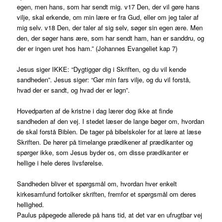
egen, men hans, som har sendt mig. v17 Den, der vil gøre hans
vilje, skal erkende, om min lære er fra Gud, eller om jeg taler af
mig selv. v18 Den, der taler af sig selv, søger sin egen ære. Men
den, der søger hans ære, som har sendt ham, han er sanddru, og
der er ingen uret hos ham.” (Johannes Evangeliet kap 7)
Jesus siger IKKE: “Dygtiggør dig i Skriften, og du vil kende
sandheden”. Jesus siger: “Gør min fars vilje, og du vil forstå,
hvad der er sandt, og hvad der er løgn”.
Hovedparten af de kristne i dag lærer dog ikke at finde
sandheden af den vej. I stedet læser de lange bøger om, hvordan
de skal forstå Biblen. De tager på bibelskoler for at lære at læse
Skriften. De hører på timelange prædikener af prædikanter og
spørger ikke, som Jesus byder os, om disse prædikanter er
hellige i hele deres livsførelse.
Sandheden bliver et spørgsmål om, hvordan hver enkelt
kirkesamfund fortolker skriften, fremfor et spørgsmål om deres
hellighed.
Paulus påpegede allerede på hans tid, at det var en ufrugtbar vej