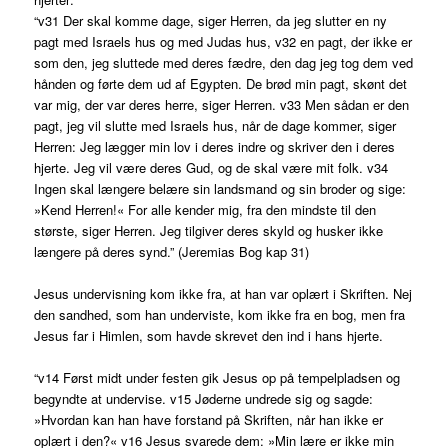
“v31 Der skal komme dage, siger Herren, da jeg slutter en ny
pagt med Israels hus og med Judas hus, v32 en pagt, der ikke er
som den, jeg sluttede med deres fædre, den dag jeg tog dem ved
hånden og førte dem ud af Egypten. De brød min pagt, skønt det
var mig, der var deres herre, siger Herren. v33 Men sådan er den
pagt, jeg vil slutte med Israels hus, når de dage kommer, siger
Herren: Jeg lægger min lov i deres indre og skriver den i deres
hjerte. Jeg vil være deres Gud, og de skal være mit folk. v34
Ingen skal længere belære sin landsmand og sin broder og sige:
»Kend Herren!« For alle kender mig, fra den mindste til den
største, siger Herren. Jeg tilgiver deres skyld og husker ikke
længere på deres synd.” (Jeremias Bog kap 31)
Jesus undervisning kom ikke fra, at han var oplært i Skriften. Nej
den sandhed, som han underviste, kom ikke fra en bog, men fra
Jesus far i Himlen, som havde skrevet den ind i hans hjerte.
“v14 Først midt under festen gik Jesus op på tempelpladsen og
begyndte at undervise. v15 Jøderne undrede sig og sagde:
»Hvordan kan han have forstand på Skriften, når han ikke er
oplært i den?« v16 Jesus svarede dem: »Min lære er ikke min