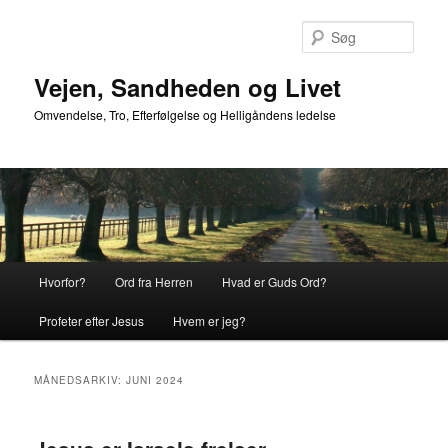
Fortsæt
Fortsæt
til
til
Søg
primært
sekundært
indhold
indhold
Vejen, Sandheden og Livet
Omvendelse, Tro, Efterfølgelse og Helligåndens ledelse
Hovedmenu
Hvorfor?
Ord fra Herren
Hvad er Guds Ord?
Profeter efter Jesus
Hvem er jeg?
MÅNEDSARKIV:
JUNI 2024