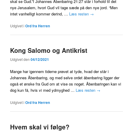
skal se Gud.”I Johannes Åbenbaring 21:27 står i forhold til det
nye Jerusalem, hvori Gud vil tage sæde på den nye jord. “Men
intet vanhelligt kommer derind, …
Læs resten
→
Udgivet i
Ord fra Herren
Kong Salomo og Antikrist
Udgivet den
04/12/2021
Mange har igennem tiderne prøvet at tyde, hvad der står i
Johannes Åbenbaring, og med selve ordet åbenbaring ligger der
også et ønske fra Gud om at vise os noget. Åbenbaringen kan vi
dog kun få, hvis vi med ydmyghed …
Læs resten
→
Udgivet i
Ord fra Herren
Hvem skal vi følge?