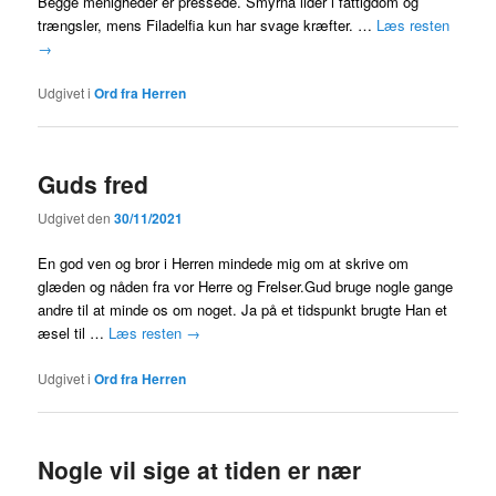
Begge menigheder er pressede. Smyrna lider i fattigdom og
trængsler, mens Filadelfia kun har svage kræfter. …
Læs resten
→
Udgivet i
Ord fra Herren
Guds fred
Udgivet den
30/11/2021
En god ven og bror i Herren mindede mig om at skrive om
glæden og nåden fra vor Herre og Frelser.Gud bruge nogle gange
andre til at minde os om noget. Ja på et tidspunkt brugte Han et
æsel til …
Læs resten
→
Udgivet i
Ord fra Herren
Nogle vil sige at tiden er nær