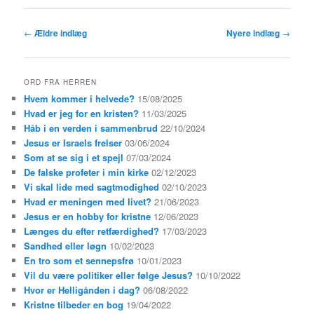
Indlægsnavigation
←
Ældre indlæg
Nyere indlæg
→
ORD FRA HERREN
Hvem kommer i helvede?
15/08/2025
Hvad er jeg for en kristen?
11/03/2025
Håb i en verden i sammenbrud
22/10/2024
Jesus er Israels frelser
03/06/2024
Som at se sig i et spejl
07/03/2024
De falske profeter i min kirke
02/12/2023
Vi skal lide med sagtmodighed
02/10/2023
Hvad er meningen med livet?
21/06/2023
Jesus er en hobby for kristne
12/06/2023
Længes du efter retfærdighed?
17/03/2023
Sandhed eller løgn
10/02/2023
En tro som et sennepsfrø
10/01/2023
Vil du være politiker eller følge Jesus?
10/10/2022
Hvor er Helligånden i dag?
06/08/2022
Kristne tilbeder en bog
19/04/2022