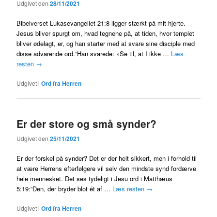
Udgivet den
28/11/2021
Bibelverset Lukasevangeliet 21:8 ligger stærkt på mit hjerte.
Jesus bliver spurgt om, hvad tegnene på, at tiden, hvor templet
bliver ødelagt, er, og han starter med at svare sine disciple med
disse advarende ord.“Han svarede: »Se til, at I ikke …
Læs
resten
→
Udgivet i
Ord fra Herren
Er der store og små synder?
Udgivet den
25/11/2021
Er der forskel på synder? Det er der helt sikkert, men i forhold til
at være Herrens efterfølgere vil selv den mindste synd fordærve
hele mennesket. Det ses tydeligt i Jesu ord i Matthæus
5:19:“Den, der bryder blot ét af …
Læs resten
→
Udgivet i
Ord fra Herren