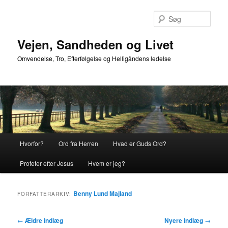
Fortsæt
Fortsæt
til
til
Søg
primært
sekundært
indhold
indhold
Vejen, Sandheden og Livet
Omvendelse, Tro, Efterfølgelse og Helligåndens ledelse
Hovedmenu
Hvorfor?
Ord fra Herren
Hvad er Guds Ord?
Profeter efter Jesus
Hvem er jeg?
Benny Lund Majland
FORFATTERARKIV:
Indlægsnavigation
←
Ældre indlæg
Nyere indlæg
→