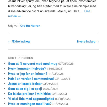
Jesus bliver spurgt om, hvad tegnene på, at tiden, hvor templet
bliver ødelagt, er, og han starter med at svare sine disciple med
disse advarende ord.“Han svarede: »Se til, at I ikke …
Læs
resten
→
Udgivet i
Ord fra Herren
Indlægsnavigation
←
Ældre indlæg
Nyere indlæg
→
ORD FRA HERREN
Som at få serveret mad med mug
07/08/2026
Hvem kommer i helvede?
15/08/2025
Hvad er jeg for en kristen?
11/03/2025
Håb i en verden i sammenbrud
22/10/2024
Jesus er Israels frelser
03/06/2024
Som at se sig i et spejl
07/03/2024
De falske profeter i min kirke
02/12/2023
Vi skal lide med sagtmodighed
02/10/2023
Hvad er meningen med livet?
21/06/2023