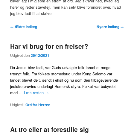
bliver lagt i mig som en strøm af ord. Jeg skriver ned, hvad jeg
hører og retter stavefejl, men kan selv blive forundret over, hvad
jeg blev ledt til at skrive.
Indlægsnavigation
←
Ældre indlæg
Nyere indlæg
→
Har vi brug for en frelser?
Udgivet den
25/12/2021
Da Jesus blev født, var Guds udvalgte folk Israel et meget
trængt folk. Fra folkets storhedstid under Kong Salomo var
landet blevet delt, sendt i eksil og nu som den tilbageværende
jødiske provins underlagt Romersk styre. Folket var bebyrdet
med …
Læs resten
→
Udgivet i
Ord fra Herren
At tro eller at forestille sig