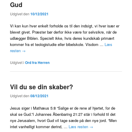
Gud
Udgivet den
10/12/2021
Vi kan kun hver enkelt forholde os til den indsigt, vi hver især er
blevet givet. Præster bør derfor ikke være for selvsikre, når de
udlægger Biblen. Specielt ikke, hvis deres kundskab primært
kommer fra et teologistudie eller bibelskole. Visdom …
Læs
resten
→
Udgivet i
Ord fra Herren
Vil du se din skaber?
Udgivet den
08/12/2021
Jesus siger i Mathæus 5:8 “Salige er de rene af hjertet, for de
skal se Gud.”I Johannes Åbenbaring 21:27 står i forhold til det
nye Jerusalem, hvori Gud vil tage sæde på den nye jord. “Men
intet vanhelligt kommer derind, …
Læs resten
→