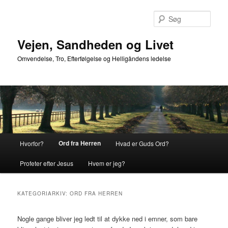
Fortsæt
Fortsæt
til
til
Søg
primært
sekundært
indhold
indhold
Vejen, Sandheden og Livet
Omvendelse, Tro, Efterfølgelse og Helligåndens ledelse
Hovedmenu
Ord fra Herren
Hvorfor?
Hvad er Guds Ord?
Profeter efter Jesus
Hvem er jeg?
KATEGORIARKIV:
ORD FRA HERREN
Nogle gange bliver jeg ledt til at dykke ned i emner, som bare